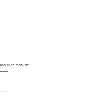
e
sind mit
*
markiert